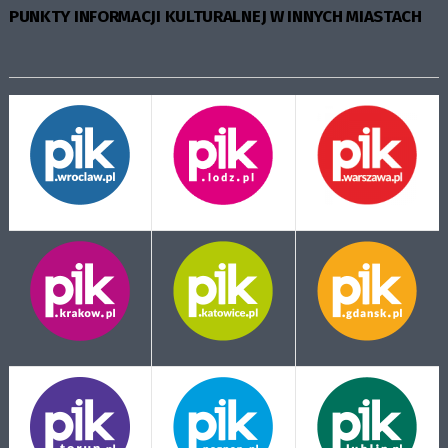
PUNKTY INFORMACJI KULTURALNEJ W INNYCH MIASTACH