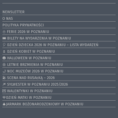
NEWSLETTER
O NAS
POLITYKA PRYWATNOŚCI
⛄️ FERIE 2026 W POZNANIU
🎟️ BILETY NA WYDARZENIA W POZNANIU
🎈 DZIEŃ DZIECKA 2026 W POZNANIU – LISTA WYDARZEŃ
🌷 DZIEŃ KOBIET W POZNANIU
🎃 HALLOWEEN W POZNANIU
🌼 LETNIE BRZMIENIA W POZNANIU
🌙 NOC MUZEÓW 2026 W POZNANIU
🎤 SCENA NAD RUSAŁKĄ – 2026
🎆 SYLWESTER W POZNANIU 2025/2026
💌 WALENTYNKI W POZNANIU
🌹DZIEŃ MATKI W POZNANIU
🎄JARMARK BOŻONARODZENIOWY W POZNANIU