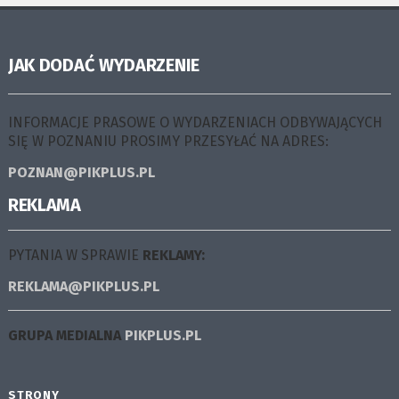
JAK DODAĆ WYDARZENIE
INFORMACJE PRASOWE O WYDARZENIACH ODBYWAJĄCYCH
SIĘ W POZNANIU PROSIMY PRZESYŁAĆ NA ADRES:
POZNAN@PIKPLUS.PL
REKLAMA
PYTANIA W SPRAWIE
REKLAMY:
REKLAMA@PIKPLUS.PL
GRUPA MEDIALNA
PIKPLUS.PL
STRONY