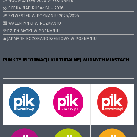
🌙 NOC MUZEÓW 2026 W POZNANIU
🎤 SCENA NAD RUSAŁKĄ – 2026
🎆 SYLWESTER W POZNANIU 2025/2026
💌 WALENTYNKI W POZNANIU
🌹DZIEŃ MATKI W POZNANIU
🎄JARMARK BOŻONARODZENIOWY W POZNANIU
PUNKTY INFORMACJI KULTURALNEJ W INNYCH MIASTACH