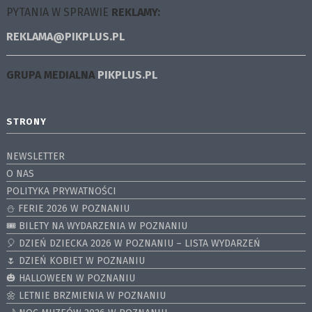
PYTANIA W SPRAWIE
REKLAMY:
REKLAMA@PIKPLUS.PL
GRUPA MEDIALNA
PIKPLUS.PL
STRONY
NEWSLETTER
O NAS
POLITYKA PRYWATNOŚCI
⛄️ FERIE 2026 W POZNANIU
🎟️ BILETY NA WYDARZENIA W POZNANIU
🎈 DZIEŃ DZIECKA 2026 W POZNANIU – LISTA WYDARZEŃ
🌷 DZIEŃ KOBIET W POZNANIU
🎃 HALLOWEEN W POZNANIU
🌼 LETNIE BRZMIENIA W POZNANIU