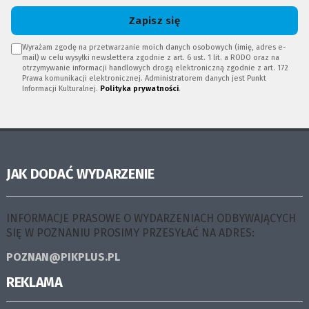
Zapisz się
Wyrażam zgodę na przetwarzanie moich danych osobowych (imię, adres e-
mail) w celu wysyłki newslettera zgodnie z art. 6 ust. 1 lit. a RODO oraz na
otrzymywanie informacji handlowych drogą elektroniczną zgodnie z art. 172
Prawa komunikacji elektronicznej. Administratorem danych jest Punkt
Informacji Kulturalnej.
Polityka prywatności
.
JAK DODAĆ WYDARZENIE
INFORMACJE PRASOWE O WYDARZENIACH ODBYWAJĄCYCH
SIĘ W POZNANIU PROSIMY PRZESYŁAĆ NA ADRES:
POZNAN@PIKPLUS.PL
REKLAMA