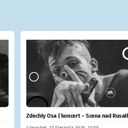
Zdechły Osa | koncert – Scena nad Rusał
Czwartek, 13
Sierpnia
2026, 21:00