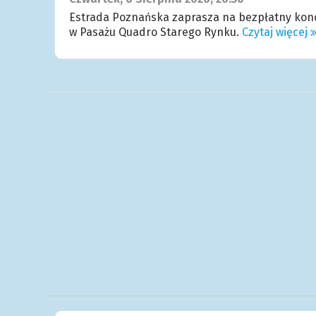
Estrada Poznańska zaprasza na bezpłatny kon
w Pasażu Quadro Starego Rynku.
Czytaj więcej