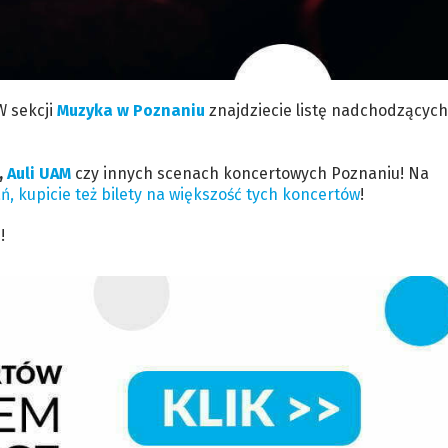
W sekcji
Muzyka w Poznaniu
znajdziecie listę nadchodzących
,
Auli UAM
czy innych scenach koncertowych Poznaniu! Na
ań,
kupicie też bilety na większość tych koncertów
!
!