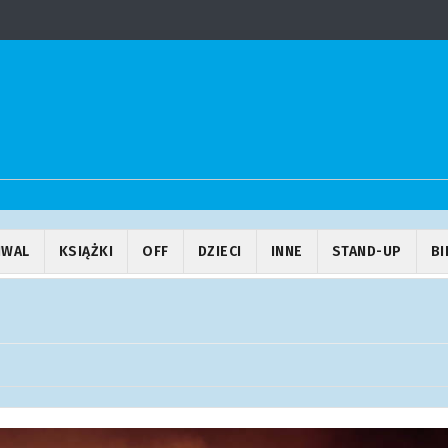
IWAL
KSIĄŻKI
OFF
DZIECI
INNE
STAND-UP
BI