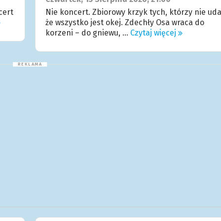
cert
Nie koncert. Zbiorowy krzyk tych, którzy nie uda
że wszystko jest okej. Zdechły Osa wraca do
korzeni – do gniewu, ...
Czytaj więcej